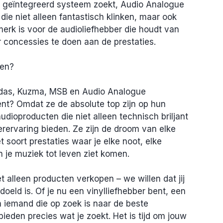
of geïntegreerd systeem zoekt, Audio Analogue 
ie niet alleen fantastisch klinken, maar ook 
 merk is voor de audioliefhebber die houdt van 
er concessies te doen aan de prestaties.
zen?
das, Kuzma, MSB en Audio Analogue 
t? Omdat ze de absolute top zijn op hun 
dioproducten die niet alleen technisch briljant 
erervaring bieden. Ze zijn de droom van elke 
t soort prestaties waar je elke noot, elke 
in je muziek tot leven ziet komen.
et alleen producten verkopen – we willen dat jij 
oeld is. Of je nu een vinylliefhebber bent, een 
 iemand die op zoek is naar de beste 
eden precies wat je zoekt. Het is tijd om jouw 