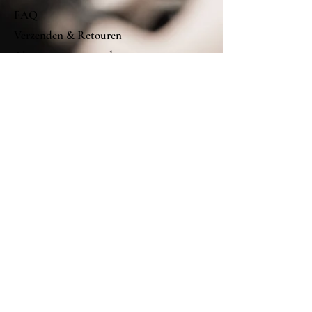
FAQ
Verzenden & Retouren
Algemene voorwaarden
Betalings mogelijkheden
Volg ons op
Facebook
Instagram
Nu abonneren