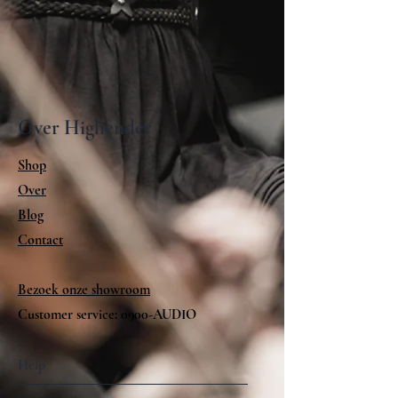
Over Highender
Shop
Over
Blog
Contact
Bezoek onze showroom
Customer service: 0900-AUDIO
Help