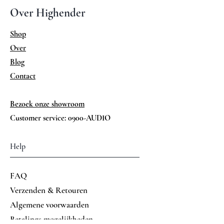
Over Highender
Shop
Over
Blog
Contact
Bezoek onze showroom
Customer service: 0900-AUDIO
Help
FAQ
Verzenden & Retouren
Algemene voorwaarden
Betalings mogelijkheden