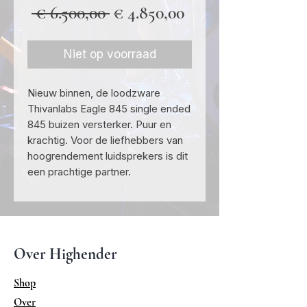
Normale
Verkoopprijs
 € 6.500,00 
€ 4.850,00
prijs
Niet op voorraad
Nieuw binnen, de loodzware
Thivanlabs Eagle 845 single ended
845 buizen versterker. Puur en
krachtig. Voor de liefhebbers van
hoogrendement luidsprekers is dit
een prachtige partner.
Over Highender
Shop
Over