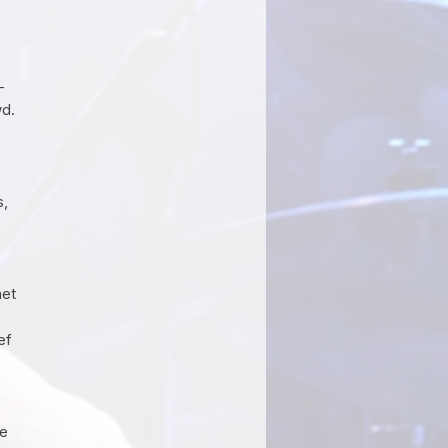
—
d.
s,
met
ef
ie