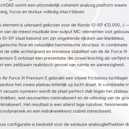
chDAS vormt een uitzonderlijk coherent analoog platform waarin
ming, focus en textuur volledig intact blijven.
s element is uiteraard gekozen voor de Kondo IO-XP €12.000,-) 
n van de meest muzikale low-output MC-elementen ooit gebouw
 IO-XP staat bekend om zijn ongekende rijkdom aan klankkleur,
ganische flow en natuurlijke harmonische structuur. In combinatie
t de stille achtergrond en immense stabiliteit van de Air Force III
emium S ontstaat een presentatie die zowel krachtig als verfijnd i
t een zeldzaam realistisch gevoel van ruimte en aanwezigheid.
 Air Force III Premium S gebruikt een vrijwel frictieloos luchtlager
ardoor het zware plateau letterlijk op lucht draait. In combinatie 
t vacuum-systeem wordt de plaat perfect vlak tegen het plateau
trokken, wat resonanties minimaliseert en de uitlezing van de gro
timaliseert. Het resultaat is een uiterst lage ruisvloer, fenomenale
crodynamiek en een indrukwekkend stabiel stereobeeld.
ze configuratie is bedoeld voor de serieuze analoogliefhebber d