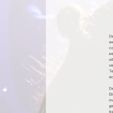
De
we
co
ee
ui
ve
Te
ac
De
El
ma
ge
tr