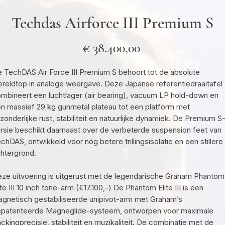
Techdas Airforce III Premium S
Prijs
€ 38.400,00
 TechDAS Air Force III Premium S behoort tot de absolute
reldtop in analoge weergave. Deze Japanse referentiedraaitafel
mbineert een luchtlager (air bearing), vacuum LP hold-down en
n massief 29 kg gunmetal plateau tot een platform met
tzonderlijke rust, stabiliteit en natuurlijke dynamiek. De Premium S
rsie beschikt daarnaast over de verbeterde suspension feet van
chDAS, ontwikkeld voor nóg betere trillingsisolatie en een stillere
htergrond.
ze uitvoering is uitgerust met de legendarische Graham Phantom
ite III 10 inch tone-arm (€17.100,-) De Phantom Elite III is een
gnetisch gestabiliseerde unipivot-arm met Graham’s
patenteerde Magneglide-systeem, ontworpen voor maximale
ackingprecisie, stabiliteit en muzikaliteit. De combinatie met de