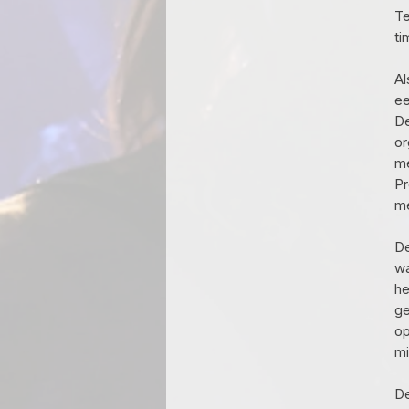
Te
ti
Al
ee
De
or
me
Pr
me
De
wa
he
ge
op
mi
De