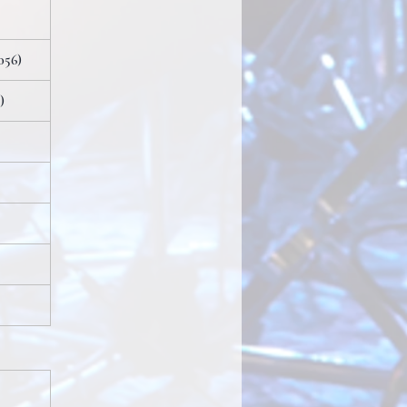
056)
)