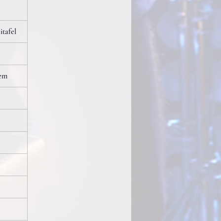
tafel
em