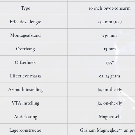
Type
10 inch pivot-tonearm
Effectieve lengte
254 mm (10")
Montageafstand
239 mm
Overhang
15 mm
Offsethoek
17,5°
Effectieve massa
ca. 14 gram
Azimuth instelling
Ja, on-the-fly
VTA instelling
Ja, on-the-fly
Anti-skating
Magnetisch
Lagerconstructie
Graham Magneglide™ unipiv