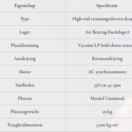
Eigenschap
Specificatie
Type
High-end riemaangedreven draai
Lager
Air Bearing (luchtlager)
Plaatklemming
Vacuüm LP hold-down syste
Aandrijving
Riemaandrijving
Motor
AC synchroonmotor
Snelheden
33⅓ en 45 rpm
Plateau
Massief Gunmetal
Plateaugewicht
29 kg
Traagheidsmoment
3.506 kg·cm²