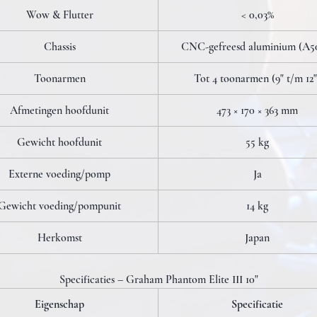
Wow & Flutter
< 0,03%
Chassis
CNC-gefreesd aluminium (A5
Toonarmen
Tot 4 toonarmen (9" t/m 12"
Afmetingen hoofdunit
473 × 170 × 363 mm
Gewicht hoofdunit
55 kg
Externe voeding/pomp
Ja
Gewicht voeding/pompunit
14 kg
Herkomst
Japan
Specificaties – Graham Phantom Elite III 10"
Eigenschap
Specificatie