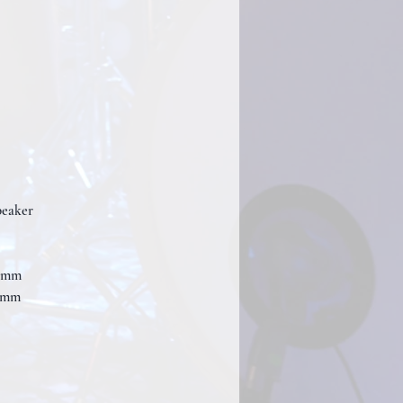
peaker
8 mm
0 mm