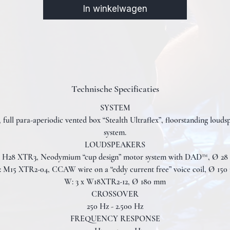
In winkelwagen
Technische Specificaties
SYSTEM
, full para-aperiodic vented box “Stealth Ultraflex”, floorstanding louds
system.
LOUDSPEAKERS
 H28 XTR3, Neodymium “cup design” motor system with DAD™, Ø 2
 M15 XTR2-04, CCAW wire on a “eddy current free” voice coil, Ø 15
W: 3 x W18XTR2-12, Ø 180 mm
CROSSOVER
250 Hz - 2.500 Hz
FREQUENCY RESPONSE