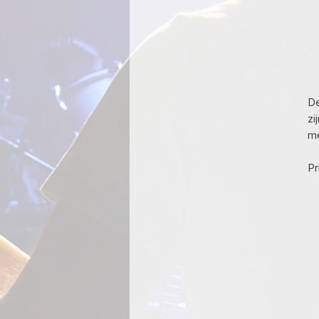
De
zi
me
Pr