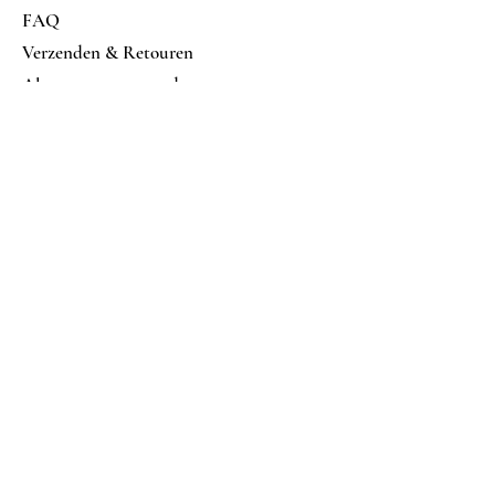
FAQ
Verzenden & Retouren
Algemene voorwaarden
Betalings mogelijkheden
Volg ons op
Facebook
Instagram
Nu abonneren