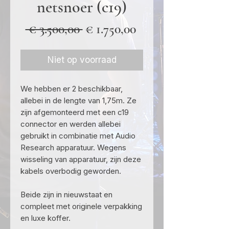
netsnoer (c19)
Normale
Verkoopprijs
 € 3.500,00 
€ 1.750,00
prijs
Niet op voorraad
We hebben er 2 beschikbaar,
allebei in de lengte van 1,75m. Ze
zijn afgemonteerd met een c19
connector en werden allebei
gebruikt in combinatie met Audio
Research apparatuur. Wegens
wisseling van apparatuur, zijn deze
kabels overbodig geworden.
Beide zijn in nieuwstaat en
compleet met originele verpakking
en luxe koffer.