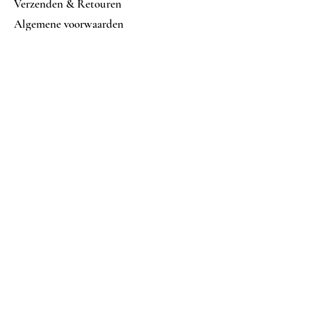
Verzenden & Retouren
Algemene voorwaarden
Betalings mogelijkheden
Volg ons op
Facebook
Instagram
Nu abonneren