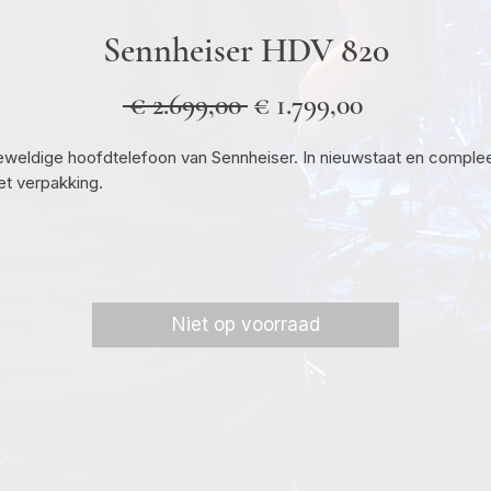
Sennheiser HDV 820
Normale
Verkooppri
 € 2.699,00 
€ 1.799,00
prijs
weldige hoofdtelefoon van Sennheiser. In nieuwstaat en comple
t verpakking.
Niet op voorraad