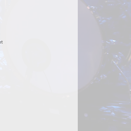
js
et