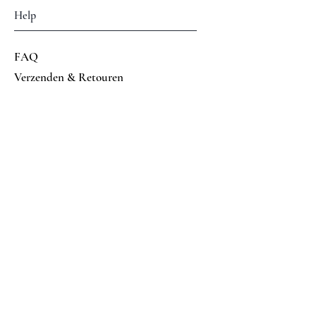
Help
FAQ
Verzenden & Retouren
Algemene voorwaarden
Betalings mogelijkheden
Volg ons op
Facebook
Instagram