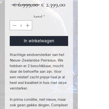
Normale
Verkoopprijs
 € 6.999,00 
€ 2.399,00
prijs
Aantal
*
In winkelwagen
Krachtige eindversterker van het
Nieuw-Zeelandse Perreaux. We
hebben er 2 beschikbaar, mocht
daar de behoefte aan zijn. Voor
een relatief zacht prijsje haal je al
heel wat kwaliteit in huis met deze
versterker.
In prima conditie, niet nieuw, maar
ook geen gekke dingen. Compleet