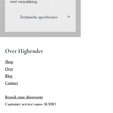
met verpakking.
Technische specificaties
Vermogen 2 maal 350 watt aan 8 Ohm
2 maal 600 watt aan 4
Ohm
Inputs xlr en rca
Over Highender
Gewicht 30 Kg
Afmetingen 482 x 460 x 176 (b x d x h)
Shop
(mm)
Over
Blog
Contact
Bezoek onze showroom
Customer service: 0900-AUDIO