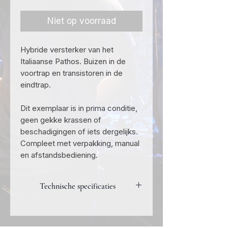
prijs
Niet op voorraad
Hybride versterker van het
Italiaanse Pathos. Buizen in de
voortrap en transistoren in de
eindtrap.
Dit exemplaar is in prima conditie,
geen gekke krassen of
beschadigingen of iets dergelijks.
Compleet met verpakking, manual
en afstandsbediening.
Technische specificaties
Vermogen 2 maal 110 Watt aan 8 Ohm
Afmetingen 430 x 400 x 172 (BxDxH)