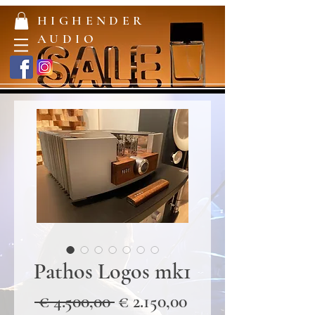
HIGHENDER
AUDIO
Pathos Logos mk1
Normale
Verkoopprijs
 € 4.500,00 
€ 2.150,00