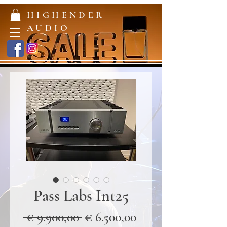
HIGHENDER
AUDIO
Pass Labs Int25
Normale
Verkoopprijs
 € 9.900,00 
€ 6.500,00