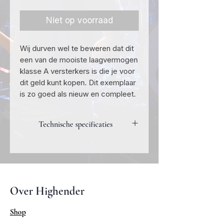
prijs
Niet op voorraad
Wij durven wel te beweren dat dit
een van de mooiste laagvermogen
klasse A versterkers is die je voor
dit geld kunt kopen. Dit exemplaar
is zo goed als nieuw en compleet.
Technische specificaties
2 kanaals klasse A geintegreerde
versterker
Uitgangsvermogen: 2 x 50 Watt in
4 Ohm, 2 x 25 Watt in 8 Ohm
Over Highender
Ingangen: 3 x RCA,
Energie gebruik: 275 Watt.
Shop
IR Afstandsbediening