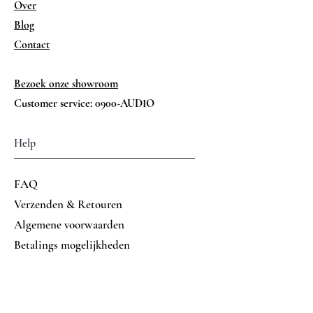
Over
Afmetingen: 15 x 41 x 43 cm (H x
W x D)
Blog
Gewicht: 26 KG
Contact
Bezoek onze showroom
Customer service: 0900-AUDIO
Help
FAQ
Verzenden & Retouren
Algemene voorwaarden
Betalings mogelijkheden
Volg ons op