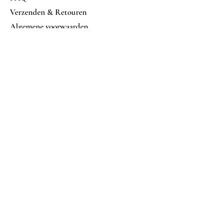
Verzenden & Retouren
Algemene voorwaarden
Betalings mogelijkheden
Volg ons op
Facebook
Instagram
Nu abonneren