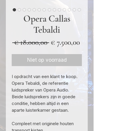
Opera Callas
Tebaldi
Normale
Verkoopprijs
 € 18.000,00 
€ 7.500,00
prijs
Niet op voorraad
I opdracht van een klant te koop.
Opera Tebaldi, de referentie
luidspreker van Opera Audio.
Beide luidsprekers zijn in goede
conditie, hebben altijd in een
aparte luisterkamer gestaan.
Compleet met originele houten
transport kisten.