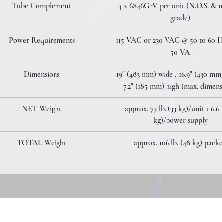
Tube Complement
4 x 6S46G-V per unit (N.O.S. & m
grade)
Power Requirements
115 VAC or 230 VAC @ 50 to 60 H
50 VA
Dimensions
19" (483 mm) wide , 16.9" (430 mm
7.2" (185 mm) high (max. dimens
NET Weight
approx. 73 lb. (33 kg)/unit + 6.6 l
kg)/power supply
TOTAL Weight
approx. 106 lb. (48 kg) pack