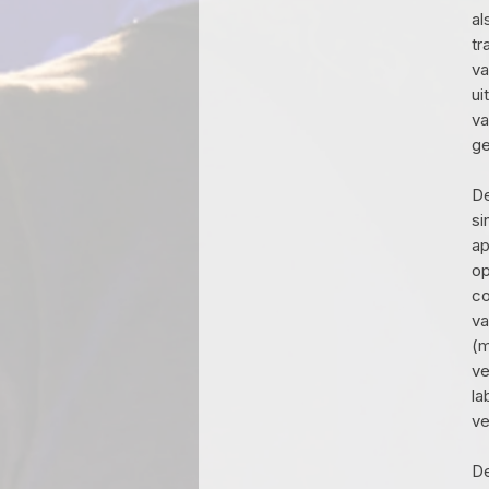
al
tr
va
ui
va
ge
De
si
ap
op
co
va
(m
ve
la
ve
De