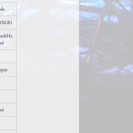
ode
 (XLR)
 20kHz,
n)
tput
n)