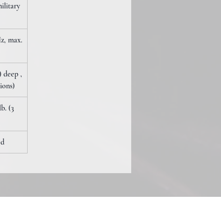
ilitary
z, max.
) deep ,
ions)
b. (3
ed