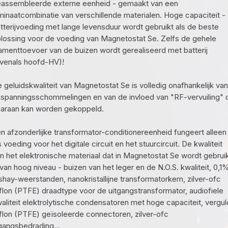
assembleerde externe eenheid - gemaakt van een
minaatcombinatie van verschillende materialen. Hoge capaciteit -
tterijvoeding met lange levensduur wordt gebruikt als de beste
lossing voor de voeding van Magnetostat Se. Zelfs de gehele
lamenttoevoer van de buizen wordt gerealiseerd met batterij
venals hoofd-HV)!
 geluidskwaliteit van Magnetostat Se is volledig onafhankelijk van
jnspanningsschommelingen en van de invloed van "RF-vervuiling" 
araan kan worden gekoppeld.
n afzonderlijke transformator-conditionereenheid fungeert alleen
s voeding voor het digitale circuit en het stuurcircuit. De kwaliteit
n het elektronische materiaal dat in Magnetostat Se wordt gebruik
 van hoog niveau - buizen van het leger en de N.O.S. kwaliteit, 0,1
shay-weerstanden, nanokristallijne transformatorkern, zilver-ofc
flon (PTFE) draadtype voor de uitgangstransformator, audiofiele
aliteit elektrolytische condensatoren met hoge capaciteit, vergu
flon (PTFE) geïsoleerde connectoren, zilver-ofc
gangsbedrading...