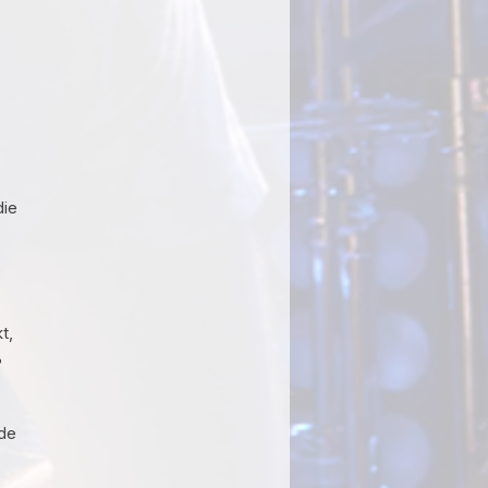
die
t,
%
lde