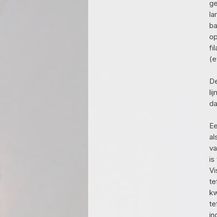
ge
la
ba
op
fi
(e
De
li
da
Ee
al
va
is
Vi
te
kw
te
in