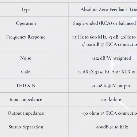
Type
Absolute Zero Feedback Tri
Operation
Single-ended (RCA) or balanced
Frequency Response
1.5 Hz to 600 kHz, -3 dB; 20Hz to
+/-0.02dB @ (RCA connectio
Noise
<112 dB "A" weighted
Gain
14 dB (X 5)
@
RCA or XLR ou
THD & N
<0.08 % @1V output
Input Impedance
>20 kohms
Output Impedance
<90 ohms @ (RCA connectio
Stereo Separation
>100dB @ 10 kHz