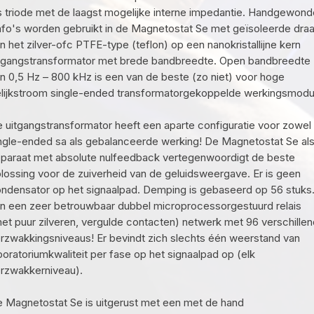
s triode met de laagst mogelijke interne impedantie. Handgewon
afo's worden gebruikt in de Magnetostat Se met geïsoleerde dra
n het zilver-ofc PTFE-type (teflon) op een nanokristallijne kern
tgangstransformator met brede bandbreedte. Open bandbreedte
n 0,5 Hz – 800 kHz is een van de beste (zo niet) voor hoge
lijkstroom single-ended transformatorgekoppelde werkingsmodu
 uitgangstransformator heeft een aparte configuratie voor zowel
ngle-ended sa als gebalanceerde werking! De Magnetostat Se al
paraat met absolute nulfeedback vertegenwoordigt de beste
lossing voor de zuiverheid van de geluidsweergave. Er is geen
ndensator op het signaalpad. Demping is gebaseerd op 56 stuks
n een zeer betrouwbaar dubbel microprocessorgestuurd relais
et puur zilveren, vergulde contacten) netwerk met 96 verschille
rzwakkingsniveaus! Er bevindt zich slechts één weerstand van
boratoriumkwaliteit per fase op het signaalpad op (elk
rzwakkerniveau).
 Magnetostat Se is uitgerust met een met de hand