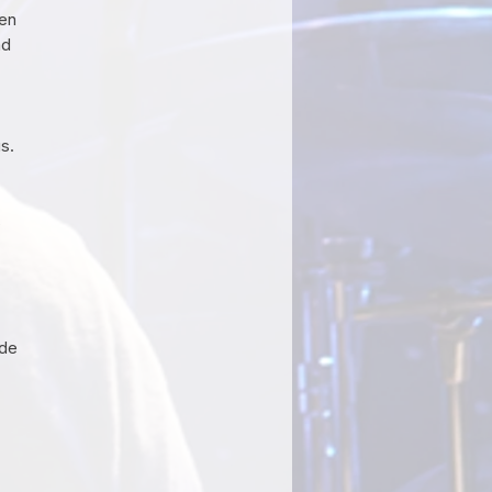
den
ad
s.
s
.
nde