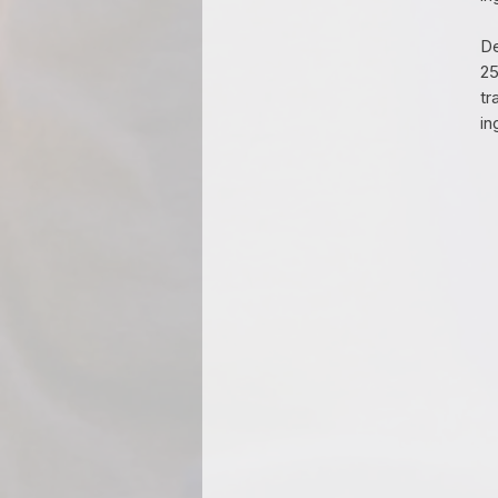
De
25
tr
in