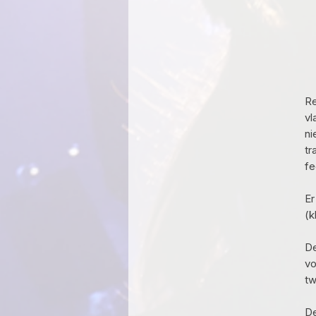
Re
vl
ni
tr
fe
Er
(k
De
vo
tw
De