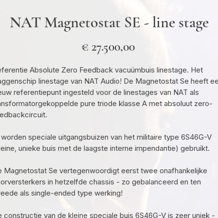
NAT Magnetostat SE - line stage
Prijs
€ 27.500,00
ferentie Absolute Zero Feedback vacuümbuis linestage. Het
aggenschip linestage van NAT Audio! De Magnetostat Se heeft e
euw referentiepunt ingesteld voor de linestages van NAT als
ansformatorgekoppelde pure triode klasse A met absoluut zero-
edbackcircuit.
 worden speciale uitgangsbuizen van het militaire type 6S46G-V
leine, unieke buis met de laagste interne impendantie) gebruikt.
 Magnetostat Se vertegenwoordigt eerst twee onafhankelijke
orversterkers in hetzelfde chassis - zo gebalanceerd en ten
eede als single-ended type werking!
 constructie van de kleine speciale buis 6S46G-V is zeer uniek -