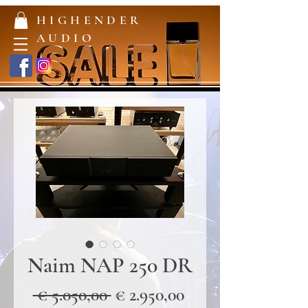
HIGHENDER
AUDIO
Naim NAP 250 DR
Normale
Verkoopprijs
 € 5.050,00 
€ 2.950,00