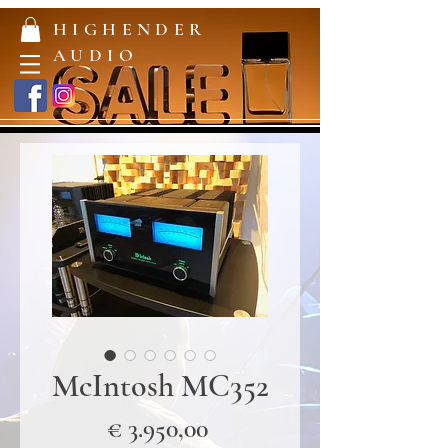
HIGHENDER
AUDIO
McIntosh MC352
Prijs
€ 3.950,00