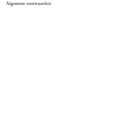
Algemene voorwaarden
Betalings mogelijkheden
Volg ons op
Facebook
Instagram
Nu abonneren