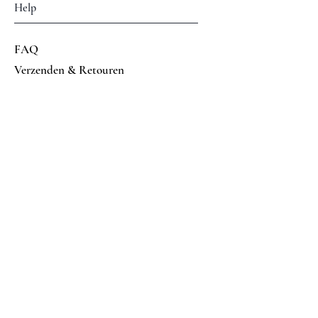
Help
FAQ
Verzenden & Retouren
Algemene voorwaarden
Betalings mogelijkheden
Volg ons op
Facebook
Instagram