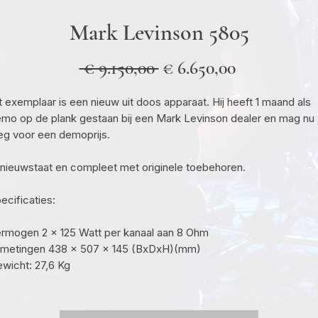
Mark Levinson 5805
Normale
Verkooppri
 € 9.150,00 
€ 6.650,00
prijs
t exemplaar is een nieuw uit doos apparaat. Hij heeft 1 maand als
mo op de plank gestaan bij een Mark Levinson dealer en mag nu
g voor een demoprijs.
 nieuwstaat en compleet met originele toebehoren.
ecificaties:
rmogen 2 x 125 Watt per kanaal aan 8 Ohm
metingen 438 x 507 x 145 (BxDxH)(mm)
wicht: 27,6 Kg