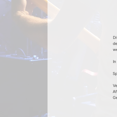
Di
de
we
In
Sp
Ve
Af
Ge