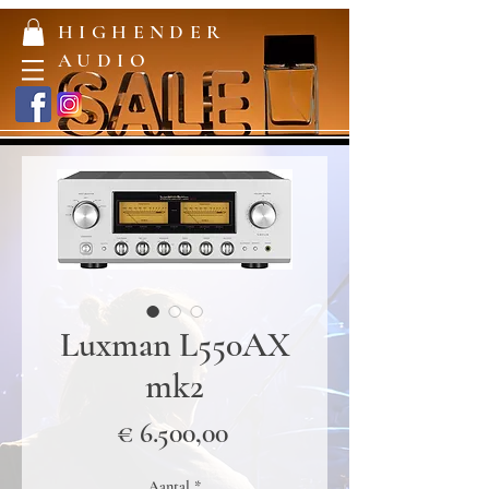
HIGHENDER
AUDIO
Luxman L550AX
mk2
Prijs
€ 6.500,00
Aantal
*