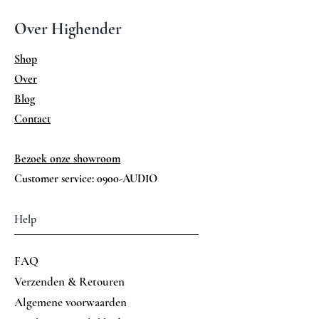
Continu
20W (8Ω),
uitgangsvermogen:
40W (4Ω) per
Over Highender
kanaal (klasse
A)
Shop
Over
Ingangen:
4 x lijningang
Blog
(RCA)
1 x phono
Contact
mm/mc
schakelbaar
Bezoek onze showroom
1 x
Customer service: 0900-AUDIO
gebalanceerd
(XLR)
Help
1 x tape
1 x
eindversterker
FAQ
ingang (main
Verzenden & Retouren
in)
Algemene voorwaarden