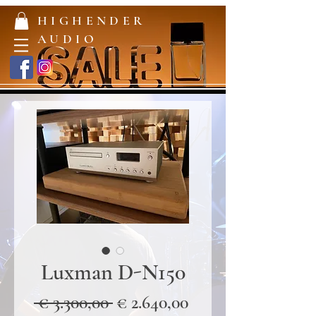
HIGHENDER
AUDIO
Luxman D-N150
Normale
Verkoopprijs
 € 3.300,00 
€ 2.640,00