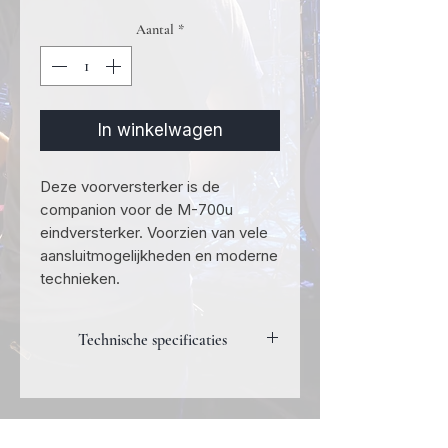
Aantal
*
In winkelwagen
Deze voorversterker is de
companion voor de M-700u
eindversterker. Voorzien van vele
aansluitmogelijkheden en moderne
technieken.
Technische specificaties
Ingangen:
2 x gebalanceerd
(XLR)
5 x lijningang (RCA)