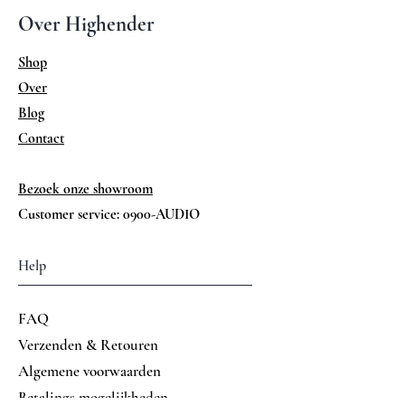
1 x lijningang
Over Highender
(monitor)
1 x lijningang
Shop
(externe pre in voor
Over
het
Blog
aansluiten van een
Contact
externe
(surround)versterker)
Bezoek onze showroom
Uitgangen:
2 x gebalanceerd
Customer service: 0900-AUDIO
2 x lijnuitgang
1 x lijnuitgang (rec
Help
out)
Ingangsgevoeligheid
lijningang 250mV /
FAQ
/
46kΩ
Verzenden & Retouren
ingangsimpedantie:
gebalanceerd 250mV
Algemene voorwaarden
/ 67kΩ
Betalings mogelijkheden