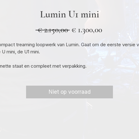
Lumin U1 mini
Normale
Verkooppri
 € 2.150,00 
€ 1.300,00
prijs
mpact treaming loopwerk van Lumin. Gaat om de eerste versie 
 U mini, de U1 mini.
 nette staat en compleet met verpakking.
Niet op voorraad