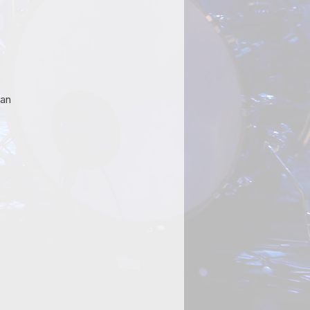
js
van