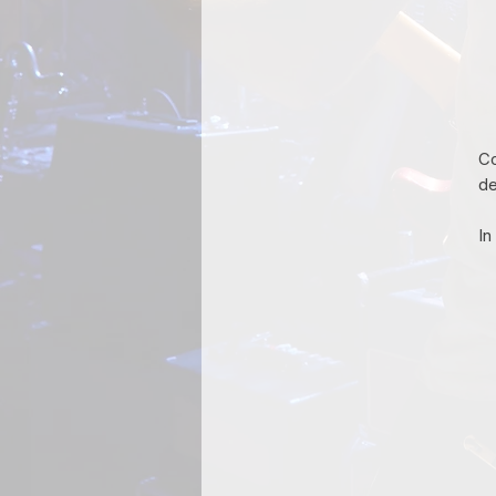
Co
de
In