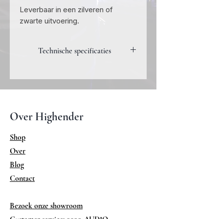
Leverbaar in een zilveren of
zwarte uitvoering.
Technische specificaties
Network playback:
Up to DSD512
Up to 768kHz, 16–32-bit, Stereo
MQA Decoding
Over Highender
Upsampling rates & bit depths:
DSD256 upsampling option for
Shop
all files
Over
PCM 384kHz upsampling
option for all files
Blog
Digital Output Stage:
Contact
USB:
Native DSD512 support
Bezoek onze showroom
PCM 44.1–768kHz, 16–32-