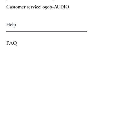
Customer service: 0900-AUDIO
Help
FAQ
Verzenden & Retouren
Algemene voorwaarden
Betalings mogelijkheden
Volg ons op
Facebook
Instagram