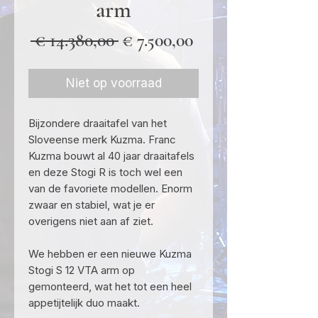
arm
Normale
Verkoopprijs
 € 14.380,00 
€ 7.500,00
prijs
Niet op voorraad
Bijzondere draaitafel van het
Sloveense merk Kuzma. Franc
Kuzma bouwt al 40 jaar draaitafels
en deze Stogi R is toch wel een
van de favoriete modellen. Enorm
zwaar en stabiel, wat je er
overigens niet aan af ziet.
We hebben er een nieuwe Kuzma
Stogi S 12 VTA arm op
gemonteerd, wat het tot een heel
appetijtelijk duo maakt.