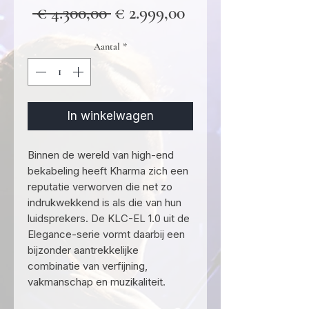
Normale
Verkoopprijs
 € 4.300,00 
€ 2.999,00
prijs
Aantal
*
In winkelwagen
Binnen de wereld van high-end
bekabeling heeft Kharma zich een
reputatie verworven die net zo
indrukwekkend is als die van hun
luidsprekers. De KLC-EL 1.0 uit de
Elegance-serie vormt daarbij een
bijzonder aantrekkelijke
combinatie van verfijning,
vakmanschap en muzikaliteit.