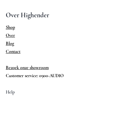
Gevoeligheid 87 dB
Tweeter: 1 inch dome
Over Highender
Midrange: dual 6 inch carbon cone
Midrange bass: dual 6 inch carbon
Shop
cone in isobaric configuration
Over
Bass: stacked dual 12 inch woofers (4)
poly cones in isobaric configuration
Blog
Afmetingen: 150 x 60 x 38 (HxDxB)
Contact
(cm)
Gewicht: 125 Kg per stuk
Bezoek onze showroom
Customer service: 0900-AUDIO
Help
FAQ
Verzenden & Retouren
Algemene voorwaarden