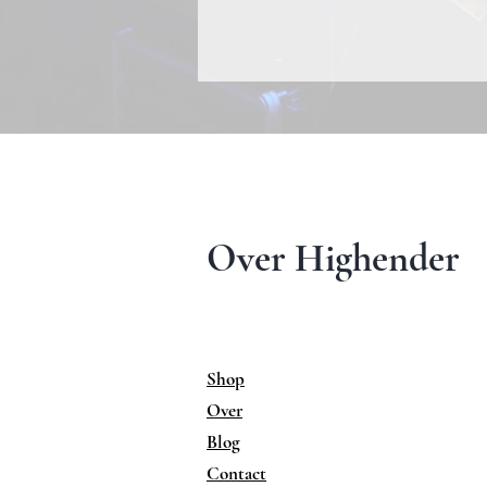
Over Highender
Shop
Over
Blog
Contact