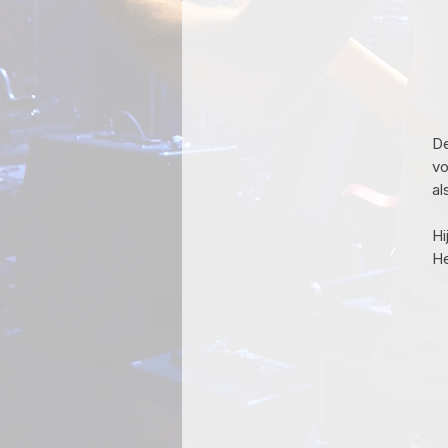
De
vo
al
Hi
He