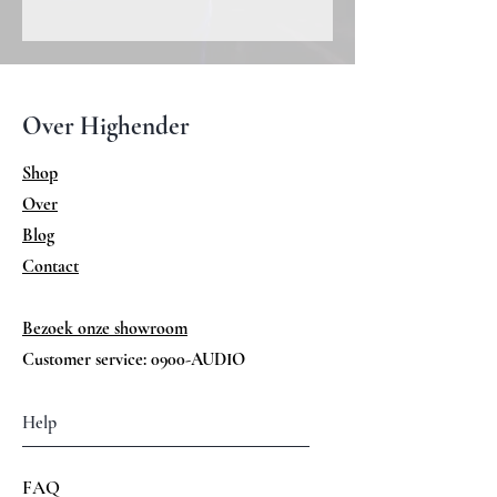
Inputs 5 maal rca
Gewicht 4,5 Kg
Afmetingen 480 x 134 x 260 (BxHxD)
(mm)
Over Highender
Shop
Over
Blog
Contact
Bezoek onze showroom
Customer service: 0900-AUDIO
Help
FAQ