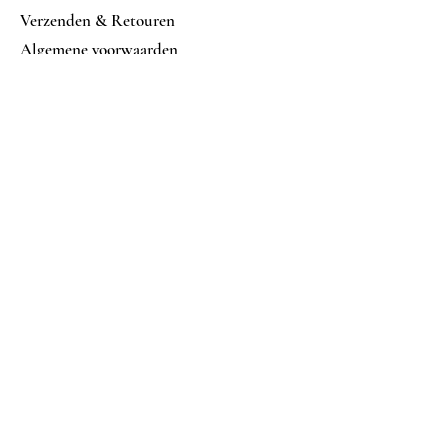
Verzenden & Retouren
Algemene voorwaarden
Betalings mogelijkheden
Volg ons op
Facebook
Instagram
Nu abonneren