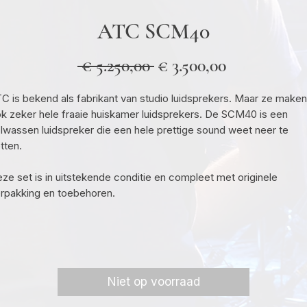
ATC SCM40
Normale
Verkooppri
 € 5.250,00 
€ 3.500,00
prijs
C is bekend als fabrikant van studio luidsprekers. Maar ze maken
k zeker hele fraaie huiskamer luidsprekers. De SCM40 is een
lwassen luidspreker die een hele prettige sound weet neer te
tten.
ze set is in uitstekende conditie en compleet met originele
rpakking en toebehoren.
Niet op voorraad