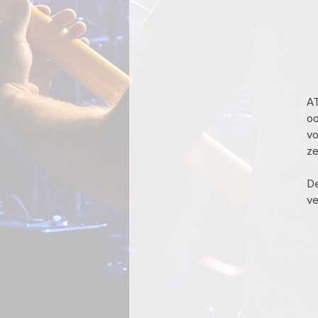
AT
oo
vo
ze
De
ve