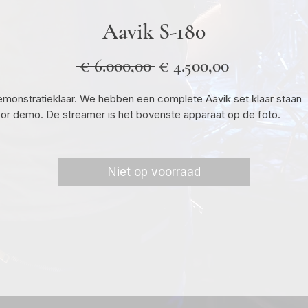
Aavik S-180
Normale
Verkooppri
 € 6.000,00 
€ 4.500,00
prijs
monstratieklaar. We hebben een complete Aavik set klaar staan
or demo. De streamer is het bovenste apparaat op de foto.
Niet op voorraad