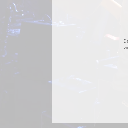
De
vo