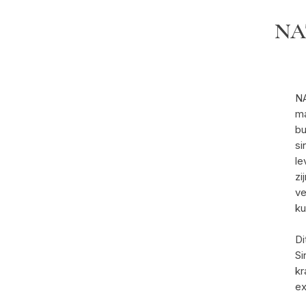
NAT
NA
ma
bu
si
le
zi
ve
ku
Di
Si
kr
ex