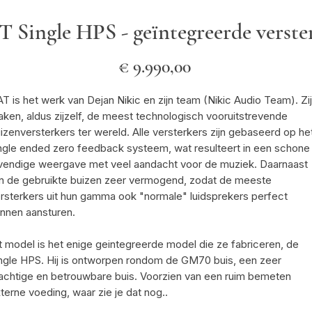
 Single HPS - geïntegreerde verste
Prijs
€ 9.990,00
T is het werk van Dejan Nikic en zijn team (Nikic Audio Team). Zij
ken, aldus zijzelf, de meest technologisch vooruitstrevende
izenversterkers ter wereld. Alle versterkers zijn gebaseerd op he
ngle ended zero feedback systeem, wat resulteert in een schone
vendige weergave met veel aandacht voor de muziek. Daarnaast
jn de gebruikte buizen zeer vermogend, zodat de meeste
rsterkers uit hun gamma ook "normale" luidsprekers perfect
nnen aansturen.
t model is het enige geintegreerde model die ze fabriceren, de
ngle HPS. Hij is ontworpen rondom de GM70 buis, een zeer
achtige en betrouwbare buis. Voorzien van een ruim bemeten
terne voeding, waar zie je dat nog..