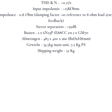
THD & N - <0,15%
Input impedantie - >15KOhms
mpedance - 0,8 Ohm (damping factor >10 reference to 8 ohm load @ze
feedback)
Stereo separation - >95dB
Buizen - 2 x 6N23P (E88CC en 2 x GM70
Afmetingen - 483 x 400 x 260 (BxDxH)(mm)
Gewicht - 33,5kg main unit, 7,5 Kg PS
Shipping weight - 52 Kg