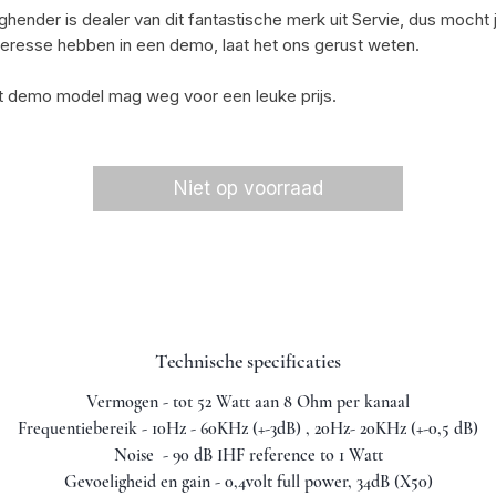
ghender is dealer van dit fantastische merk uit Servie, dus mocht 
teresse hebben in een demo, laat het ons gerust weten.
t demo model mag weg voor een leuke prijs.
Niet op voorraad
Technische specificaties
Vermogen - tot 52 Watt aan 8 Ohm per kanaal
Frequentiebereik - 10Hz - 60KHz (+-3dB) , 20Hz- 20KHz (+-0,5 dB)
Noise - 90 dB IHF reference to 1 Watt
Gevoeligheid en gain - 0,4volt full power, 34dB (X50)