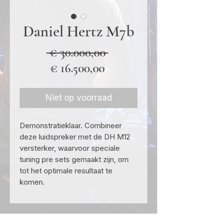
Daniel Hertz M7b
Normale
 € 30.000,00 
Verkoopprijs
prijs
€ 16.500,00
Niet op voorraad
Demonstratieklaar. Combineer
deze luidspreker met de DH M12
versterker, waarvoor speciale
tuning pre sets gemaakt zijn, om
tot het optimale resultaat te
komen.