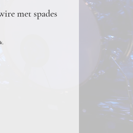
 wire met spades
k.