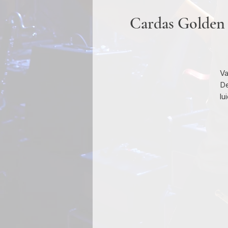
Cardas Golden C
Va
De
lu